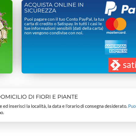
ACQUISTA ONLINE IN
SICUREZZA
Puoi pagare con il tuo Conto PayPal, la tua
carta di credito o Satispay. In tutti i casi le
tue informazioni sensibili (dati della carta)
non vengono condivise con noi.
MICILIO DI FIORI E PIANTE
dee ed inserisci la località, la data e l’orario di consegna desiderato.
Puo
o.