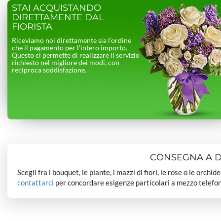
STAI ACQUISTANDO
DIRETTAMENTE DAL
FIORISTA
Riceviamo noi direttamente sia l’ordine
che il pagamento per l’intero importo.
Questo ci permette di realizzare il servizio
richiesto nel migliore dei modi, con
reciproca soddisfazione.
CONSEGNA A DO
Scegli fra i bouquet, le piante, i mazzi di fiori, le rose o le orchi
contattarci
per concordare esigenze particolari a mezzo telefon