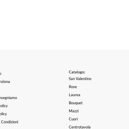
Catalogo:
o
San Valentino
nziona
Rose
Laurea
nsegniamo
Bouquet
olicy
Mazzi
licy
Cuori
 Condizioni
Centrotavola