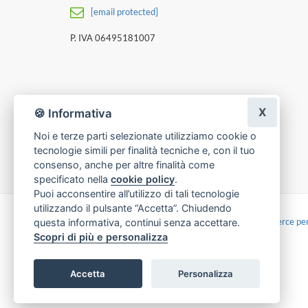
[email protected]
P. IVA 06495181007
X
🍪 Informativa
Noi e terze parti selezionate utilizziamo cookie o
tecnologie simili per finalità tecniche e, con il tuo
consenso, anche per altre finalità come
specificato nella
cookie policy
.
Puoi acconsentire all’utilizzo di tali tecnologie
utilizzando il pulsante “Accetta”. Chiudendo
Made with
by
Infoser.it
-
Realizzazione Siti ecommerce per
questa informativa, continui senza accettare.
Scopri di più e personalizza
Accetta
Personalizza