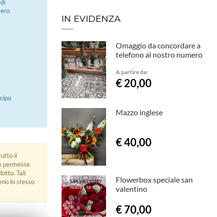
di
mero
IN EVIDENZA
Omaggio da concordare a
telefono al nostro numero
A partire da:
€ 20,00
icipo
Mazzo inglese
€ 40,00
utto il
ue permesse
dotto. Tali
Flowerbox speciale san
eno lo stesso
valentino
€ 70,00