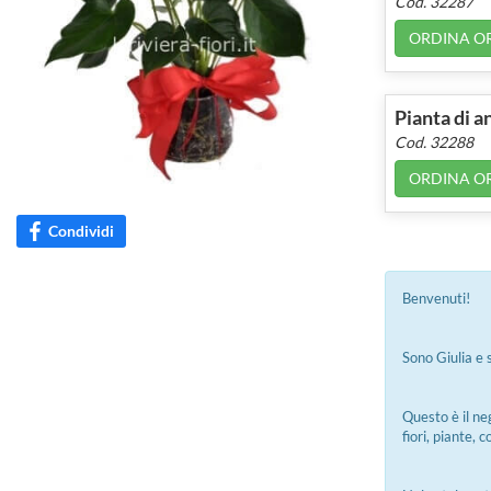
Cod. 32287
ORDINA O
Pianta di 
Cod. 32288
ORDINA O
Condividi
Benvenuti!
Sono Giulia e s
Questo è il ne
fiori, piante,