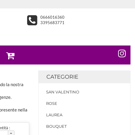
0666016360
3395683771
CATEGORIE
ndo la nostra
SAN VALENTINO
genze.
ROSE
 presente nella
LAUREA
BOUQUET
tità :