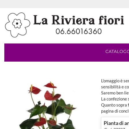
CATALOG
L'omaggio è sem
sensibilità e c
Saremo ben lie
La confezione 
Quanto sopra fa
pagina di concl
Pianta di 