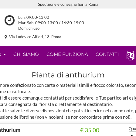
Spedizione e consegna fiori a Roma
Lun: 09:00-13:00
Mar-Sab: 09:00-13:00 / 16:30-19:00
Dom: chiuso
Via Ludovico Altieri, 13, Roma
O
CHI SIAMO
COME FUNZIONA
CONTATTI
Pianta di anthurium
pre confezionato con carta o materiali simili e fiocco colorato, seco
ome d'uso locale.
ti di essere comunque contattati per soddisfare le Tue particolari esi
sarà consegnata dal fiorista direttamente al destinatario.
tte salve le diverse disposizioni che potrai inserire nel campo note,
usione dell'ordine (non vincolanti se non concordate prima con noi).
anthurium
Quan
€ 35,00