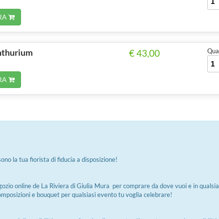
RA
anthurium
Quan
€ 43,00
RA
ono la tua fiorista di fiducia a disposizione!
gozio online de La Riviera di Giulia Mura per comprare da dove vuoi e in quals
 composizioni e bouquet per qualsiasi evento tu voglia celebrare!