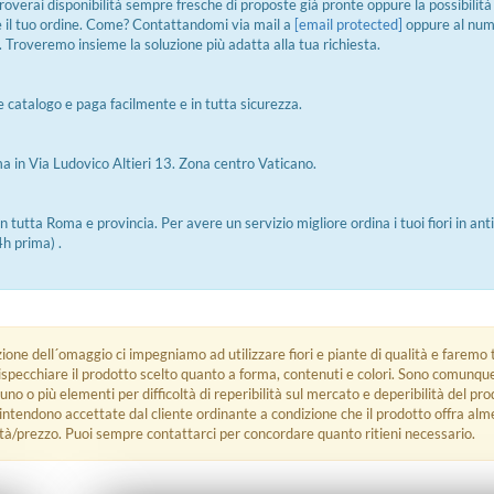
roverai disponibilità sempre fresche di proposte già pronte oppure la possibilità 
e il tuo ordine. Come? Contattandomi via mail a
[email protected]
oppure al nu
roveremo insieme la soluzione più adatta alla tua richiesta.
 catalogo e paga facilmente e in tutta sicurezza.
a in Via Ludovico Altieri 13. Zona centro Vaticano.
tutta Roma e provincia. Per avere un servizio migliore ordina i tuoi fiori in ant
4h prima) .
zione dell´omaggio ci impegniamo ad utilizzare fiori e piante di qualità e faremo t
rispecchiare il prodotto scelto quanto a forma, contenuti e colori. Sono comunq
 uno o più elementi per difficoltà di reperibilità sul mercato e deperibilità del pro
i intendono accettate dal cliente ordinante a condizione che il prodotto offra alm
tà/prezzo. Puoi sempre contattarci per concordare quanto ritieni necessario.