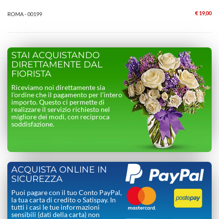
€ 19,00
ROMA - 00199
STAI ACQUISTANDO
DIRETTAMENTE DAL
FIORISTA
Riceviamo noi direttamente sia
l’ordine che il pagamento per l’intero
importo. Questo ci permette di
realizzare il servizio richiesto nel
migliore dei modi, con reciproca
soddisfazione.
ACQUISTA ONLINE IN
SICUREZZA
Puoi pagare con il tuo Conto PayPal,
la tua carta di credito o Satispay. In
tutti i casi le tue informazioni
sensibili (dati della carta) non