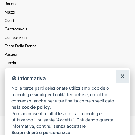
Bouquet
Mazzi
Cuori
Centrotavola
Composizioni
Festa Della Donna
Pasqua
Funebre
Festa Della Mamma
X
🍪 Informativa
Piante
Coroncine
Noi e terze parti selezionate utilizziamo cookie o
tecnologie simili per finalità tecniche e, con il tuo
Cesti
consenso, anche per altre finalità come specificato
nella
cookie policy
.
Puoi acconsentire all’utilizzo di tali tecnologie
utilizzando il pulsante “Accetta”. Chiudendo questa
informativa, continui senza accettare.
Made with
by
Infoser.it
-
Realizzazione Siti ecommerce per Fioristi
- ©
Scopri di più e personalizza
2026