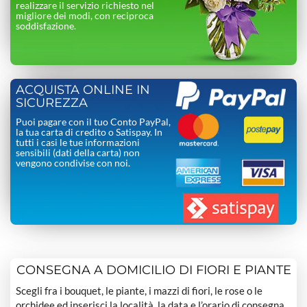
realizzare il servizio richiesto nel
migliore dei modi, con reciproca
soddisfazione.
ACQUISTA ONLINE IN
SICUREZZA
Puoi pagare con il tuo Conto PayPal,
la tua carta di credito o Satispay. In
tutti i casi le tue informazioni
sensibili (dati della carta) non
vengono condivise con noi.
CONSEGNA A DOMICILIO DI FIORI E PIANTE
Scegli fra i bouquet, le piante, i mazzi di fiori, le rose o le
orchidee ed inserisci la località, la data e l’orario di consegna