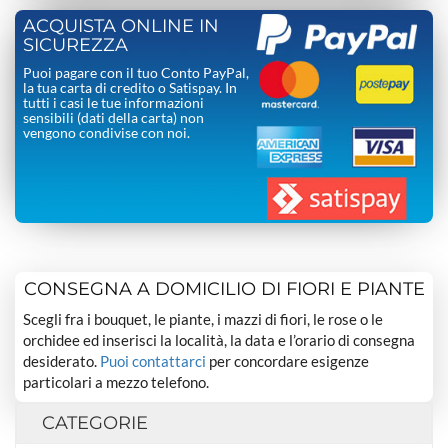
ACQUISTA ONLINE IN
SICUREZZA
Puoi pagare con il tuo Conto PayPal,
la tua carta di credito o Satispay. In
tutti i casi le tue informazioni
sensibili (dati della carta) non
vengono condivise con noi.
CONSEGNA A DOMICILIO DI FIORI E PIANTE
Scegli fra i bouquet, le piante, i mazzi di fiori, le rose o le
orchidee ed inserisci la località, la data e l’orario di consegna
desiderato.
Puoi contattarci
per concordare esigenze
particolari a mezzo telefono.
CATEGORIE