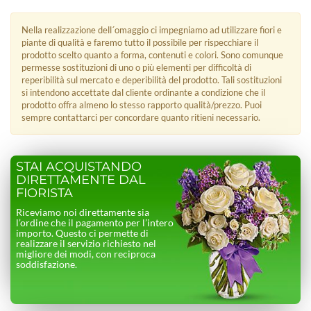
Nella realizzazione dell´omaggio ci impegniamo ad utilizzare fiori e
piante di qualità e faremo tutto il possibile per rispecchiare il
prodotto scelto quanto a forma, contenuti e colori. Sono comunque
permesse sostituzioni di uno o più elementi per difficoltà di
reperibilità sul mercato e deperibilità del prodotto. Tali sostituzioni
si intendono accettate dal cliente ordinante a condizione che il
prodotto offra almeno lo stesso rapporto qualità/prezzo. Puoi
sempre contattarci per concordare quanto ritieni necessario.
STAI ACQUISTANDO
DIRETTAMENTE DAL
FIORISTA
Riceviamo noi direttamente sia
l’ordine che il pagamento per l’intero
importo. Questo ci permette di
realizzare il servizio richiesto nel
migliore dei modi, con reciproca
soddisfazione.